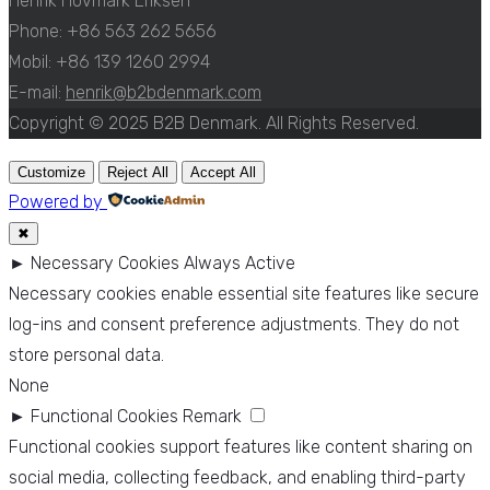
Henrik Hovmark Eriksen
Phone: +86 563 262 5656
Mobil: +86 139 1260 2994
E-mail:
henrik@b2bdenmark.com
Copyright © 2025 B2B Denmark. All Rights Reserved.
Customize
Reject All
Accept All
Powered by
✖
►
Necessary Cookies
Always Active
Necessary cookies enable essential site features like secure
log-ins and consent preference adjustments. They do not
store personal data.
None
►
Functional Cookies
Remark
Functional cookies support features like content sharing on
social media, collecting feedback, and enabling third-party