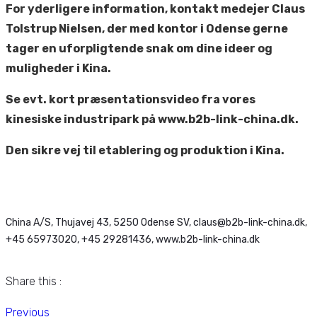
For yderligere information, kontakt medejer Claus
Tolstrup Nielsen, der med kontor i Odense gerne
tager en uforpligtende snak om dine ideer og
muligheder i Kina.
Se evt. kort præsentationsvideo fra vores
kinesiske industripark på www.b2b-link-china.dk.
Den sikre vej til etablering og produktion i Kina.
China A/S, Thujavej 43, 5250 Odense SV, claus@b2b-link-china.dk,
+45 65973020, +45 29281436, www.b2b-link-china.dk
Share this :
Previous