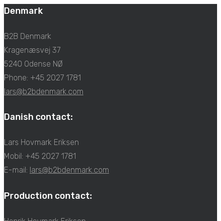
Denmark
B2B Denmark
Kragenæsvej 37
5240 Odense NØ
Phone: +45 2027 1781
lars@b2bdenmark.com
Danish contact:
Lars Hovmark Eriksen
Mobil: +45 2027 1781
E-mail:
lars@b2bdenmark.com
Production contact: